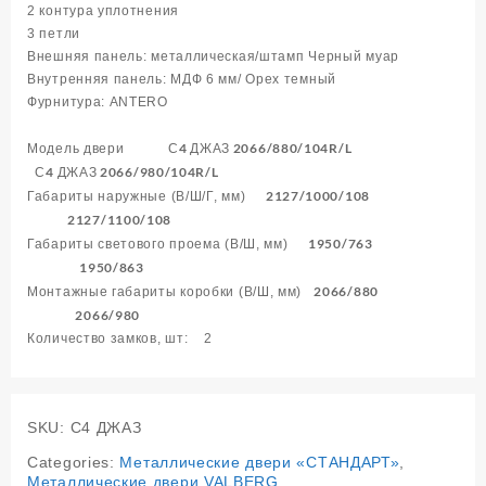
2 контура уплотнения
3 петли
Внешняя панель: металлическая/штамп Черный муар
Внутренняя панель: МДФ 6 мм/ Орех темный
Фурнитура: ANTERO
С4 ДЖАЗ 2066/880/104R/L
Модель двери
С4
ДЖАЗ
2066/980/104R/L
2127/1000/108
Габариты наружные (В/Ш/Г, мм)
2127/1100/108
1950/763
Габариты светового проема (В/Ш, мм)
1950/863
2066/880
Монтажные габариты коробки (В/Ш, мм)
2066/980
Количество замков, шт: 2
SKU:
С4 ДЖАЗ
Categories:
Металлические двери «СТАНДАРТ»
,
Металлические двери VALBERG