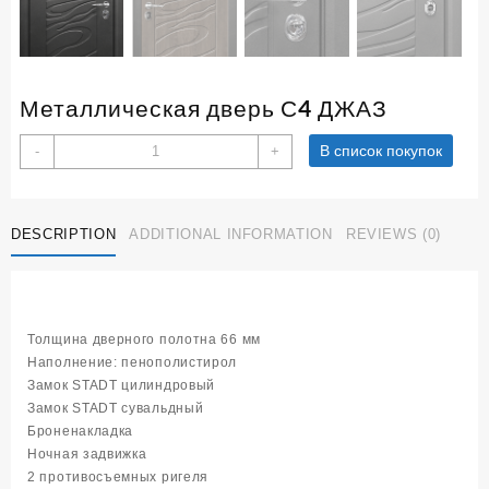
Металлическая дверь С4 ДЖАЗ
Металлическая
В список покупок
-
+
дверь
С4
ДЖАЗ
DESCRIPTION
ADDITIONAL INFORMATION
REVIEWS (0)
quantity
Толщина дверного полотна 66 мм
Наполнение: пенополистирол
Замок STADT цилиндровый
Замок STADT сувальдный
Броненакладка
Ночная задвижка
2 противосъемных ригеля