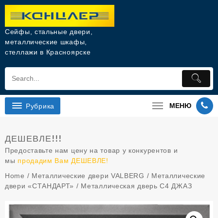
Перейти
к
содержимому
Сейфы, стальные двери,
металлические шкафы,
стеллажи в Красноярске
Рубрика
МЕНЮ
ДЕШЕВЛЕ!!!
Предоставьте нам цену на товар у конкурентов и
мы
продадим Вам ДЕШЕВЛЕ!
Home
/
Металлические двери VALBERG
/
Металлические
двери «СТАНДАРТ»
/ Металлическая дверь С4 ДЖАЗ